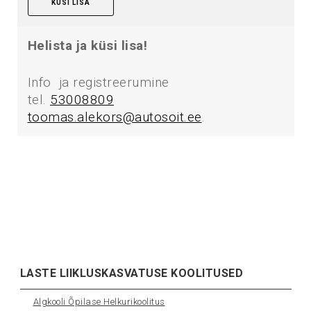
KÜSI LISA
Helista ja küsi lisa!
Info ja registreerumine
tel.
53008809
toomas.alekors@autosoit.ee
.
LASTE LIIKLUSKASVATUSE KOOLITUSED
Algkooli Õpilase Helkurikoolitus