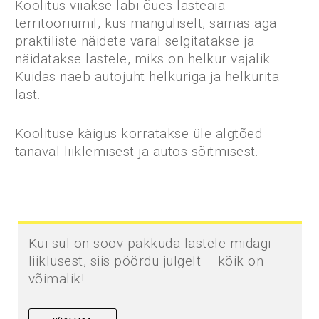
Koolitus viiakse läbi õues lasteaia
territooriumil, kus mänguliselt, samas aga
praktiliste näidete varal selgitatakse ja
näidatakse lastele, miks on helkur vajalik.
Kuidas näeb autojuht helkuriga ja helkurita
last.
Koolituse käigus korratakse üle algtõed
tänaval liiklemisest ja autos sõitmisest.
Kui sul on soov pakkuda lastele midagi
liiklusest, siis pöördu julgelt – kõik on
võimalik!