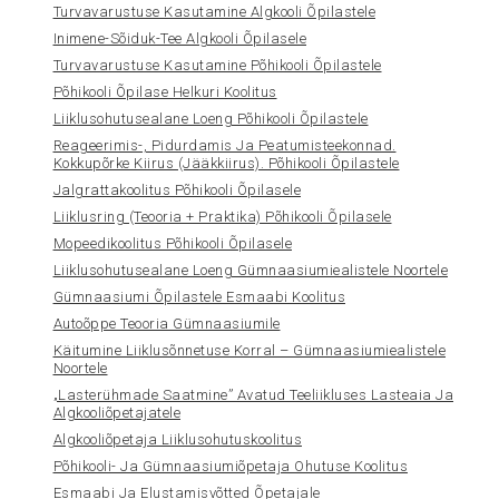
Turvavarustuse Kasutamine Algkooli Õpilastele
Inimene-Sõiduk-Tee Algkooli Õpilasele
Turvavarustuse Kasutamine Põhikooli Õpilastele
Põhikooli Õpilase Helkuri Koolitus
Liiklusohutusealane Loeng Põhikooli Õpilastele
Reageerimis-, Pidurdamis Ja Peatumisteekonnad.
Kokkupõrke Kiirus (jääkkiirus). Põhikooli Õpilastele
Jalgrattakoolitus Põhikooli Õpilasele
Liiklusring (teooria + Praktika) Põhikooli Õpilasele
Mopeedikoolitus Põhikooli Õpilasele
Liiklusohutusealane Loeng Gümnaasiumiealistele Noortele
Gümnaasiumi Õpilastele Esmaabi Koolitus
Autoõppe Teooria Gümnaasiumile
Käitumine Liiklusõnnetuse Korral – Gümnaasiumiealistele
Noortele
„Lasterühmade Saatmine” Avatud Teeliikluses Lasteaia Ja
Algkooliõpetajatele
Algkooliõpetaja Liiklusohutuskoolitus
Põhikooli- Ja Gümnaasiumiõpetaja Ohutuse Koolitus
Esmaabi Ja Elustamisvõtted Õpetajale