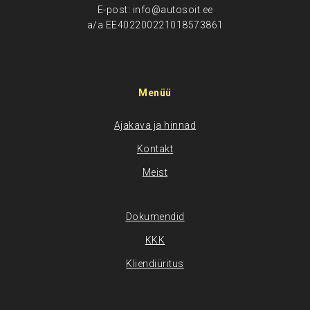
E-post: info@autosoit.ee
a/a EE402200221018573861
Menüü
Ajakava ja hinnad
Kontakt
Meist
Dokumendid
KKK
Kliendiüritus