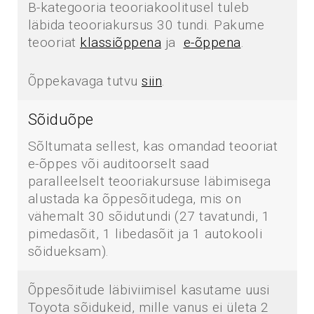
B-kategooria teooriakoolitusel tuleb
läbida teooriakursus 30 tundi. Pakume
teooriat
klassiõppena
ja
e-õppena
.
Õppekavaga tutvu
siin
.
Sõiduõpe
Sõltumata sellest, kas omandad teooriat
e-õppes või auditoorselt saad
paralleelselt teooriakursuse läbimisega
alustada ka õppesõitudega, mis on
vähemalt 30 sõidutundi (27 tavatundi, 1
pimedasõit, 1 libedasõit ja 1 autokooli
sõidueksam).
Õppesõitude läbiviimisel kasutame uusi
Toyota sõidukeid, mille vanus ei ületa 2