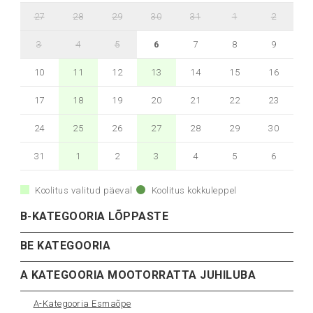
27
28
29
30
31
1
2
3
4
5
6
7
8
9
10
11
12
13
14
15
16
17
18
19
20
21
22
23
24
25
26
27
28
29
30
31
1
2
3
4
5
6
Koolitus valitud päeval
Koolitus kokkuleppel
B-KATEGOORIA LÕPPASTE
BE KATEGOORIA
A KATEGOORIA MOOTORRATTA JUHILUBA
A-Kategooria Esmaõpe