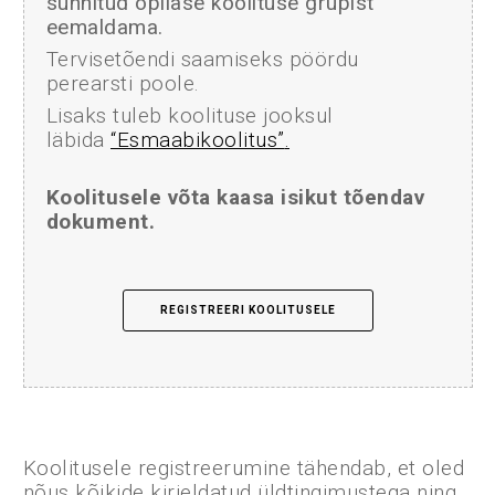
sunnitud õpilase koolituse grupist
eemaldama.
Tervisetõendi saamiseks pöördu
perearsti poole.
Lisaks tuleb koolituse jooksul
läbida
“Esmaabikoolitus”
.
Koolitusele võta kaasa isikut tõendav
dokument.
REGISTREERI KOOLITUSELE
Koolitusele registreerumine tähendab, et oled
nõus kõikide kirjeldatud üldtingimustega ning