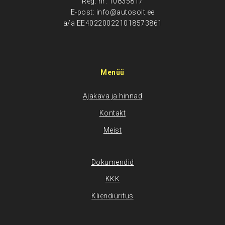
Reg. nr: 10835817
E-post: info@autosoit.ee
a/a EE402200221018573861
Menüü
Ajakava ja hinnad
Kontakt
Meist
Dokumendid
KKK
Kliendiüritus