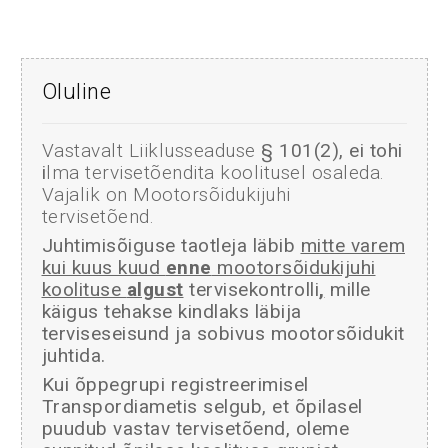
Oluline
Vastavalt Liiklusseaduse
§ 101(2), ei tohi
i
lma tervisetõendita koolitusel osaleda.
Vajalik on Mootorsõidukijuhi
tervisetõend.
Juhtimisõiguse taotleja läbib
mitte varem
kui kuus kuud
enne
mootorsõidukijuhi
koolituse
algust
tervisekontrolli
,
mille
käigus tehakse kindlaks läbija
terviseseisund ja sobivus mootorsõidukit
juhtida.
Kui õppegrupi registreerimisel
Transpordiametis selgub, et õpilasel
puudub vastav tervisetõend, oleme