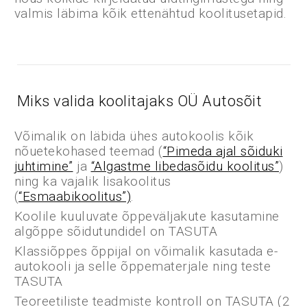
valmis läbima kõik ettenähtud koolitusetapid.
Miks valida koolitajaks OÜ Autosõit
Võimalik on läbida ühes autokoolis kõik
nõuetekohased teemad (
“Pimeda ajal sõiduki
juhtimine”
ja
“Algastme libedasõidu koolitus”
)
ning ka vajalik lisakoolitus
(
“Esmaabikoolitus”)
.
Koolile kuuluvate õppeväljakute kasutamine
algõppe sõidutundidel on TASUTA
Klassiõppes õppijal on võimalik kasutada e-
autokooli ja selle õppematerjale ning teste
TASUTA
Teoreetiliste teadmiste kontroll on TASUTA (2