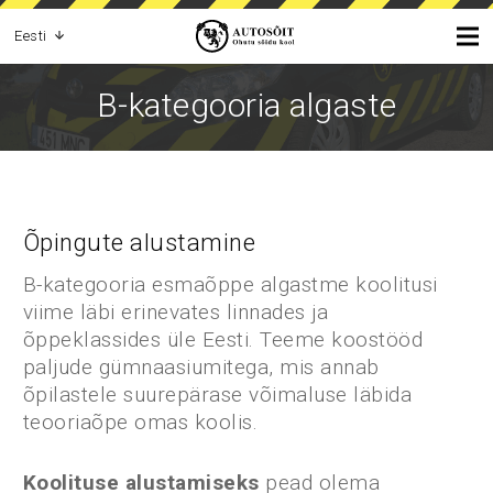
Eesti
B-kategooria algaste
Õpingute alustamine
B-kategooria esmaõppe algastme koolitusi
viime läbi erinevates linnades ja
õppeklassides üle Eesti. Teeme koostööd
paljude gümnaasiumitega, mis annab
õpilastele suurepärase võimaluse läbida
teooriaõpe omas koolis.
Koolituse alustamiseks
pead olema