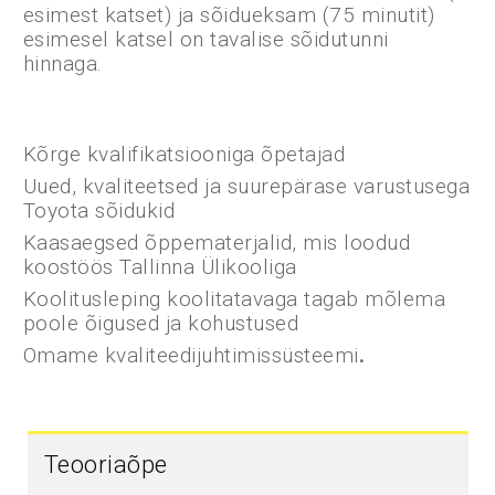
esimest katset) ja sõidueksam (75 minutit)
esimesel katsel on tavalise sõidutunni
hinnaga.
Kõrge kvalifikatsiooniga õpetajad
Uued, kvaliteetsed ja suurepärase varustusega
Toyota sõidukid
Kaasaegsed õppematerjalid, mis loodud
koostöös Tallinna Ülikooliga
Koolitusleping koolitatavaga tagab mõlema
poole õigused ja kohustused
Omame kvaliteedijuhtimissüsteemi
.
Teooriaõpe