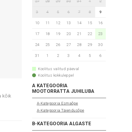
27
28
29
30
31
1
2
3
4
5
6
7
8
9
10
11
12
13
14
15
16
17
18
19
20
21
22
23
24
25
26
27
28
29
30
31
1
2
3
4
5
6
Koolitus valitud päeval
Koolitus kokkuleppel
A KATEGOORIA
MOOTORRATTA JUHILUBA
a kõik
A-Kategooria Esmaõpe
A-Kategooria Täiendusõpe
B-KATEGOORIA ALGASTE