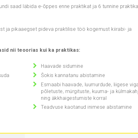
undi saad läbida e-õppes enne praktikat ja 6 tunnine praktik
st ja pikaaegset pideva praktilise töö kogemust kiirabi- ja
id nii teoorias kui ka praktikas:
Haavade sidumine
suda
Šokis kannatanu abistamine
Esmaabi haavade, luumurdude, liigese viga
põletuste, mürgituste, kuuma- ja külmakah
ning äkkhaigestumiste korral
Teadvuse kaotanud inimese abistamine