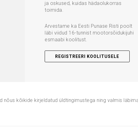
ja oskused, kuidas hädaolukorras
toimida.
Arvestame ka Eesti Punase Risti poolt
läbi viidud 16-tunnist mootorsõidukijuhi
esmaabi koolitust.
REGISTREERI KOOLITUSELE
d nõus kõikide kirjeldatud üldtingimustega ning valmis läbim