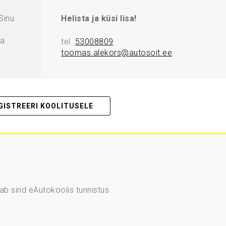
Sinu
Helista ja küsi lisa!
ta
tel.
53008809
toomas.alekors@autosoit.ee
.
GISTREERI KOOLITUSELE
ab sind eAutokoolis tunnistus.