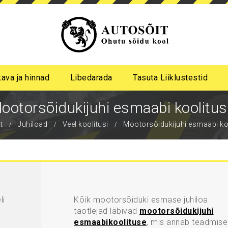
kava ja hinnad
Libedarada
Tasuta Liiklustestid
a algastme libedasõidu koolitus
me pimeda aja koolitus
ootorsõidukijuhi esmaabi koolitus
t
Juhiload
Veel koolitusi
Mootorsõidukijuhi esmaabi ko
li
Kõik mootorsõiduki esmase juhiloa
taotlejad läbivad
mootorsõidukijuhi
esmaabikoolituse
, mis annab teadmis