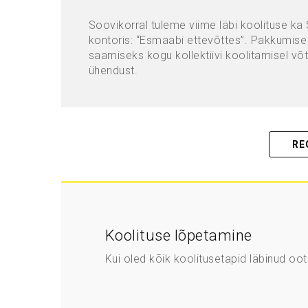
Soovikorral tuleme viime läbi koolituse ka 
kontoris: “Esmaabi ettevõttes”. P
akkumise
saamiseks kogu kollektiivi koolitamisel võ
ühendust.
RE
Koolituse lõpetamine
Kui oled kõik koolitusetapid läbinud oot