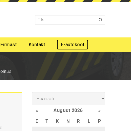
Firmast
Kontakt
E-autokool
Mootorsõidukijuhi esmaabi koolitus
olitus
«
August 2026
»
E
T
K
N
R
L
P
ed