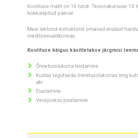
Koolituse maht on 16 tundi. Teooriakursuse 10 t
kokkulepitud päeval.
Meie lektorid-instruktorid omavad erialast haridu
meditsiinivaldkonnas.
Koolituse käigus käsitletakse järgmisi teemas
Õnnetusolukorra hindamine
Kuidas tegutseda õnnetusolukorras ning kut
abi
Elustamine
Verejooksu peatamine