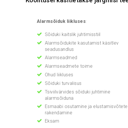
Koolitusel käsitletakse järgmisi tee
Alarmsõiduk liikluses
:
Sõiduki kaitslik juhtimisstiil
Alarmsõidukite kasutamist käsitlev
seadusandlus
Alarmseadmed
Alarmseadmete toime
Ohud liikluses
Sõiduki turvalisus
Tsiviilvärvides sõiduki juhtimine
alarmsõiduna
Esmaabi osutamine ja elustamisvõtete
rakendamine
Eksam