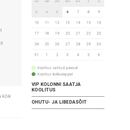
27
28
29
30
31
1
2
3
4
5
6
7
8
9
10
11
12
13
14
15
16
t
17
18
19
20
21
22
23
it
24
25
26
27
28
29
30
31
1
2
3
4
5
6
Koolitus valitud päeval
Koolitus kokkuleppel
VIP KOLONNI SAATJA
KOOLITUS
a kõik
OHUTU- JA LIBEDASÕIT