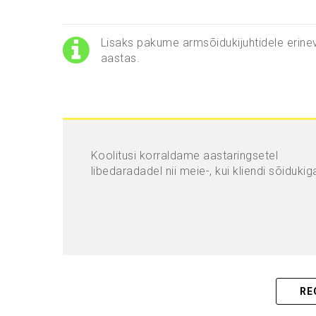
Lisaks pakume armsõidukijuhtidele erinev
aastas.
Koolitusi korraldame aastaringsetel
libedaradadel nii meie-, kui kliendi sõidukig
RE