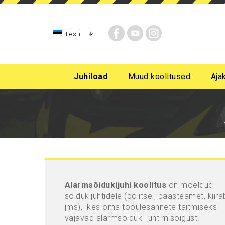
Eesti
Juhiload
Muud koolitused
Aja
AM-kategooria, mopeedijuhi, rollerijuhi koolitus
A kategooria mootorratta juhiluba
B-kategoori
B-kategooria algast
Alarmsõidukijuhi koolitus
on mõeldud
sõidukijuhtidele (politsei, päästeamet, kiira
jms), kes oma tööülesannete täitmiseks
vajavad alarmsõiduki juhtimisõigust.