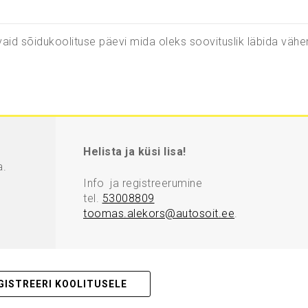
aid sõidukoolituse päevi mida oleks soovituslik läbida vähe
Helista ja küsi lisa!
a.
Info ja registreerumine
tel.
53008809
toomas.alekors@autosoit.ee
.
GISTREERI KOOLITUSELE