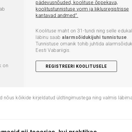
pädevusnõuded, koolituse õppekava,
uab
koolitustunnistuse vorm ja liiklusregistrisse
kantavad andmed”.
Koolituse maht on 31-tundi ning selle edukal
läbinu saab
alarmsõidukijuhi tunnistuse
.
Tunnistuse omanik tohib juhtida alarmsõiduk
Eesti Vabariigis.
k on
REGISTREERI KOOLITUSELE
d nõus kõikide kirjeldatud üldtingimustega ning valmis läbim