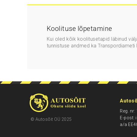
Koolituse lõpetamine
Kui oled kõik koolitusetapid läbinud vä
tunnistuse andmed ka Transpordiameti li
Autosõ
Reg. nr
E-post: 
© Autosõit OÜ 2025
a/a EE