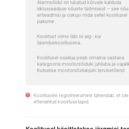
Alarmsõidul on lubatud kõrvale kalduda
liiklusseaduse nõuete täitmisest – see nõ
eriteadmisi ja oskusi mida sellel koolitusel
pakume.
Koolitust viime läbi nii alg-, kui
täienduskoolitusena.
Koolitusel osaleja peab omama vastava
kategooria mootorsõiduki juhiluba ja vajali
Kutselise mootorsõidukijuhi tervisetõend.
Koolitusele registreerumine tähendab, et ole
ettenähtud koolitusetapid.