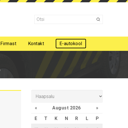
Firmast
Kontakt
E-autokool
Mootorsõidukijuhi esmaabi koolitus
s
«
August 2026
»
E
T
K
N
R
L
P