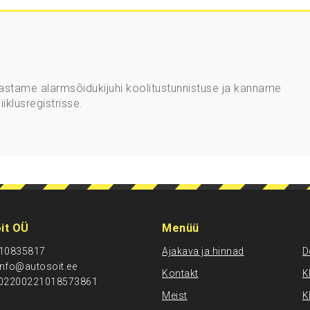
ljastame alarmsõidukijuhi koolitustunnistuse ja kanname
iklusregistrisse.
it OÜ
Menüü
: 10835817
Ajakava ja hinnad
D
info@autosoit.ee
Kontakt
K
402200221018573861
Meist
K