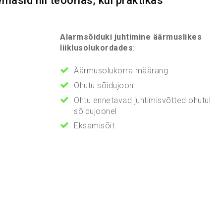
masid nii teoorias, kui praktikas
Alarmsõiduki juhtimine äärmuslikes
liiklusolukordades
:
Äärmusolukorra määrang
Ohutu sõidujoon
Ohtu ennetavad juhtimisvõtted ohutul
sõidujoonel
Eksamisõit