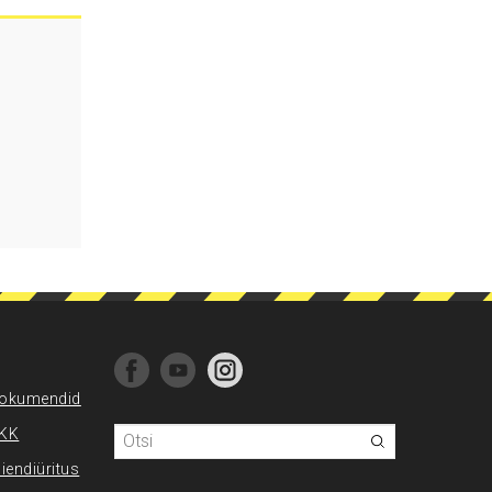
okumendid
KK
liendiüritus