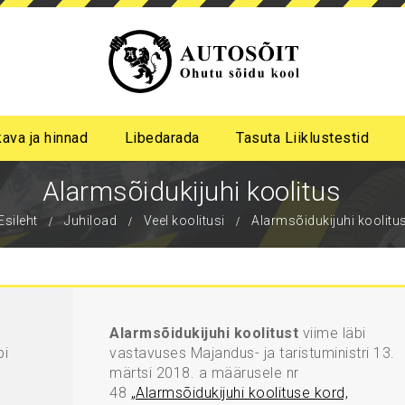
kava ja hinnad
Libedarada
Tasuta Liiklustestid
a algastme libedasõidu koolitus
me pimeda aja koolitus
Alarmsõidukijuhi koolitus
Esileht
Juhiload
Veel koolitusi
Alarmsõidukijuhi koolitu
Alarmsõidukijuhi koolitust
viime läbi
bi
vastavuses Majandus- ja taristuministri 13.
märtsi 2018. a määrusele nr
48
„Alarmsõidukijuhi koolituse kord,