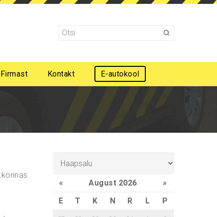
Firmast
Kontakt
E-autokool
Mootorsõidukijuhi esmaabi koolitus
skkonnas
«
August 2026
»
E
T
K
N
R
L
P