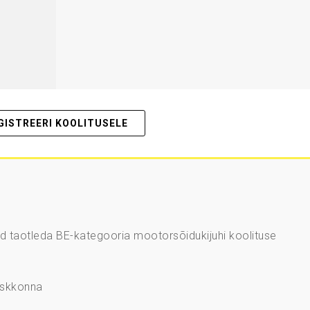
GISTREERI KOOLITUSELE
ad taotleda BE-kategooria mootorsõidukijuhi koolituse
keskkonna