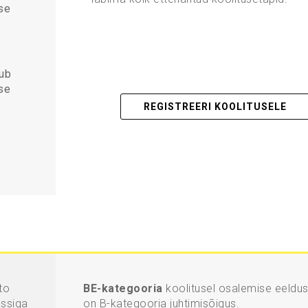
se
dub
se
REGISTREERI KOOLITUSELE
to
BE-kategooria
koolitusel osalemise eeldu
assiga
on B-kategooria juhtimisõigus.