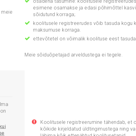
osadena tasumine: koolitusele registreerudes
esimene osamakse ja edasi põhimõttel kasvõ
e meie
sõidutund korraga;
koolitusele registreerudes võib tasuda kogu 
maksumuse korraga.
ettevõtetel on võimalik koolituse eest tasud
Meie sõiduõpetajad arveldustega ei tegele.
lma
 on
Koolitusele registreerumine tähendab, et 
kui
kõikide kirjeldatud üldtingimustega ning va
se
läbima kõik ettenähtud koolitusetapid.