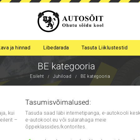
kava ja hinnad
Libedarada
Tasuta Liiklustestid
a algastme libedasõidu koolitus
me pimeda aja koolitus
BE kategooria
Esileht
Juhiload
BE kategooria
Tasumisvõimalused:
ja, kui
Tasuda saad läbi internetipanga, e-autokooli ke
ilerit –
e-autokool.eu või sularahaga meie
õppeklassides/kontorites.