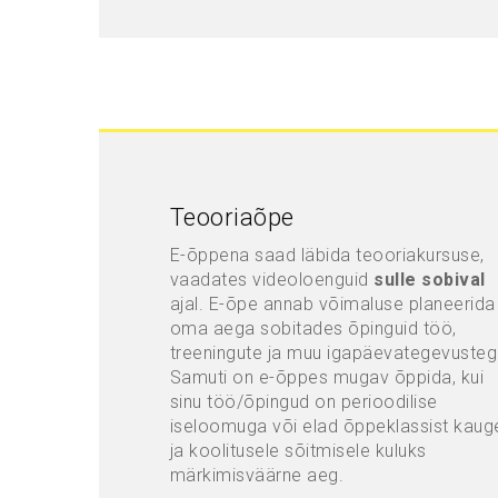
Teooriaõpe
E-õppena saad läbida teooriakursuse,
vaadates videoloenguid
sulle sobival
ajal. E-õpe annab võimaluse planeerida
oma aega sobitades õpinguid töö,
treeningute ja muu igapäevategevusteg
Samuti on e-õppes mugav õppida, kui
sinu töö/õpingud on perioodilise
iseloomuga või elad õppeklassist kaug
ja koolitusele sõitmisele kuluks
märkimisväärne aeg.