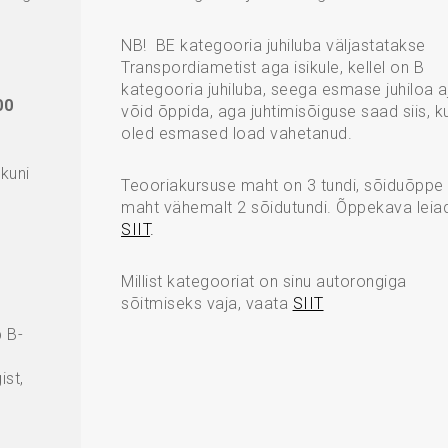
NB! BE kategooria juhiluba väljastatakse
Transpordiametist aga isikule, kellel on B
kategooria juhiluba, seega esmase juhiloa a
00
võid õppida, aga juhtimisõiguse saad siis, ku
oled esmased load vahetanud.
kuni
Teooriakursuse maht on 3 tundi, sõiduõppe
maht vähemalt 2 sõidutundi. Õppekava leia
SIIT
.
Millist kategooriat on sinu autorongiga
sõitmiseks vaja, vaata
SIIT
b B-
ist,