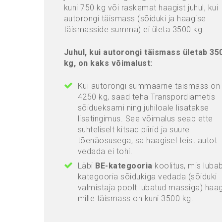
kuni 750 kg või raskemat haagist juhul, kui
autorongi täismass (sõiduki ja haagise
täismasside summa) ei ületa 3500 kg.
Juhul, kui autorongi täismass ületab 35
kg, on kaks võimalust:
Kui autorongi summaarne täismass on 
4250 kg, saad teha Transpordiametis
sõidueksami ning juhiloale lisatakse
lisatingimus. See võimalus seab ette
suhteliselt kitsad piirid ja suure
tõenäosusega, sa haagisel teist autot
vedada ei tohi.
Läbi
BE-kategooria
koolitus, mis luba
kategooria sõidukiga vedada (sõiduki
valmistaja poolt lubatud massiga) haag
mille täismass on kuni 3500 kg.