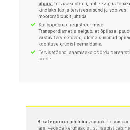
algust
tervisekontrolli
,
mille käigus tehak
kindlaks läbija terviseseisund ja sobivus
mootorsõidukit juhtida.
Kui õppegrupi registreerimisel
Transpordiametis selgub, et õpilasel puu
vastav tervisetõend, oleme sunnitud õpila
koolituse grupist eemaldama.
Tervisetõendi saamiseks pöördu perearsti
poole.
B-kategooria juhiluba
võimaldab sõiduau
järel vedada kerghaagist, st haagist täism