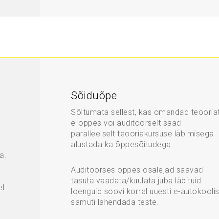
Sõiduõpe
Sõltumata sellest, kas omandad teooria
e-õppes või auditoorselt saad
paralleelselt teooriakursuse läbimisega
alustada ka õppesõitudega.
a.
Auditoorses õppes osalejad saavad
tasuta vaadata/kuulata juba läbituid
el
loenguid soovi korral uuesti e-autokoolis
samuti lahendada teste.