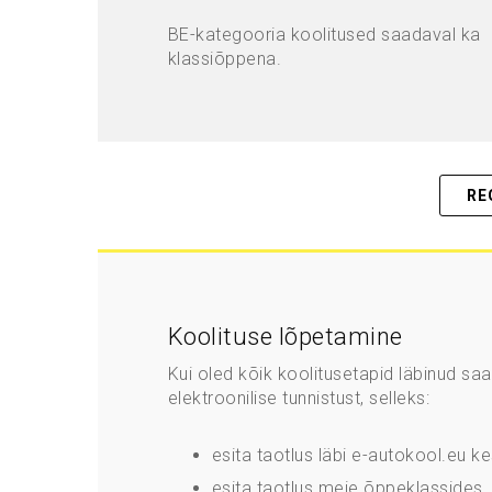
BE-kategooria koolitused saadaval ka
klassiõppena.
RE
Koolituse lõpetamine
Kui oled kõik koolitusetapid läbinud sa
elektroonilise tunnistust, selleks:
esita taotlus läbi e-autokool.eu 
esita taotlus meie õppeklassides