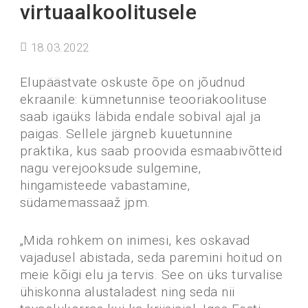
virtuaalkoolitusele
18.03.2022
Elupäästvate oskuste õpe on jõudnud
ekraanile: kümnetunnise teooriakoolituse
saab igaüks läbida endale sobival ajal ja
paigas. Sellele järgneb kuuetunnine
praktika, kus saab proovida esmaabivõtteid
nagu verejooksude sulgemine,
hingamisteede vabastamine,
südamemassaaž jpm.
„Mida rohkem on inimesi, kes oskavad
vajadusel abistada, seda paremini hoitud on
meie kõigi elu ja tervis. See on üks turvalise
ühiskonna alustaladest ning seda nii