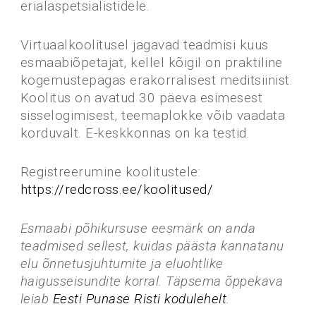
erialaspetsialistidele.
Virtuaalkoolitusel jagavad teadmisi kuus
esmaabiõpetajat, kellel kõigil on praktiline
kogemustepagas erakorralisest meditsiinist.
Koolitus on avatud 30 päeva esimesest
sisselogimisest, teemaplokke võib vaadata
korduvalt. E-keskkonnas on ka testid.
Registreerumine koolitustele:
https://redcross.ee/koolitused/
Esmaabi põhikursuse eesmärk on anda
teadmised sellest, kuidas päästa kannatanu
elu õnnetusjuhtumite ja eluohtlike
haigusseisundite korral. Täpsema õppekava
leiab
Eesti Punase Risti kodulehelt
.