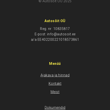
© Autosõit OÜ 2025
Autosõit OÜ
Reg. nr: 10835817
E-post: info@autosoit.ee
a/a EE402200221018573861
Menüü
Ajakava ja hinnad
Kontakt
Meist
Dokumendid