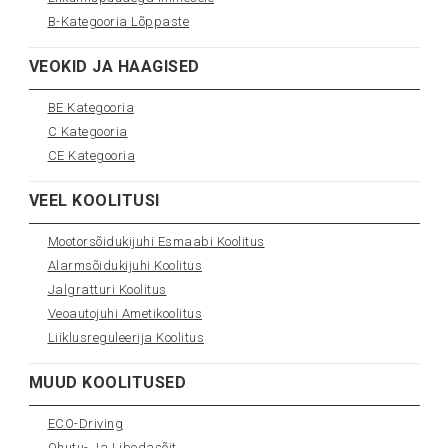
B-Kategooria Lõppaste
VEOKID JA HAAGISED
BE Kategooria
C Kategooria
CE Kategooria
VEEL KOOLITUSI
Mootorsõidukijuhi Esmaabi Koolitus
Alarmsõidukijuhi Koolitus
Jalgratturi Koolitus
Veoautojuhi Ametikoolitus
Liiklusreguleerija Koolitus
MUUD KOOLITUSED
ECO-Driving
Ohutu- Ja Libedasõit