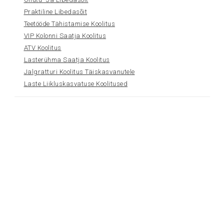
Praktiline Libedasõit
Teetööde Tähistamise Koolitus
VIP Kolonni Saatja Koolitus
ATV Koolitus
Lasterühma Saatja Koolitus
Jalgratturi Koolitus Täiskasvanutele
Laste Liikluskasvatuse Koolitused