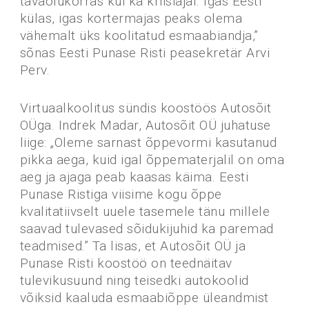
tavaolukorras kui ka kriisiajal. Igas Eesti
külas, igas kortermajas peaks olema
vähemalt üks koolitatud esmaabiandja,”
sõnas Eesti Punase Risti peasekretär Arvi
Perv.
Virtuaalkoolitus sündis koostöös Autosõit
OÜga. Indrek Madar, Autosõit OÜ juhatuse
liige: „Oleme sarnast õppevormi kasutanud
pikka aega, kuid igal õppematerjalil on oma
aeg ja ajaga peab kaasas käima. Eesti
Punase Ristiga viisime kogu õppe
kvalitatiivselt uuele tasemele tänu millele
saavad tulevased sõidukijuhid ka paremad
teadmised.” Ta lisas, et Autosõit OÜ ja
Punase Risti koostöö on teednäitav
tulevikusuund ning teisedki autokoolid
võiksid kaaluda esmaabiõppe üleandmist