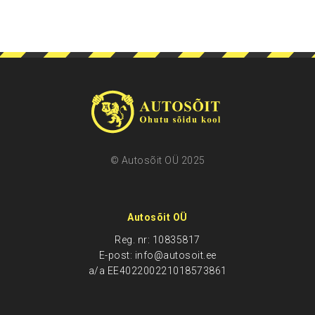
© Autosõit OÜ 2025
Autosõit OÜ
Reg. nr: 10835817
E-post: info@autosoit.ee
a/a EE402200221018573861