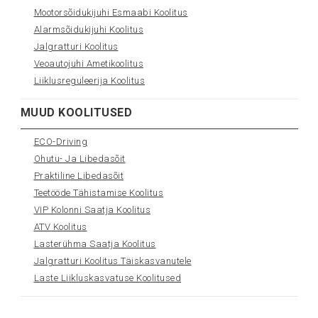
Mootorsõidukijuhi Esmaabi Koolitus
Alarmsõidukijuhi Koolitus
Jalgratturi Koolitus
Veoautojuhi Ametikoolitus
Liiklusreguleerija Koolitus
MUUD KOOLITUSED
ECO-Driving
Ohutu- Ja Libedasõit
Praktiline Libedasõit
Teetööde Tähistamise Koolitus
VIP Kolonni Saatja Koolitus
ATV Koolitus
Lasterühma Saatja Koolitus
Jalgratturi Koolitus Täiskasvanutele
Laste Liikluskasvatuse Koolitused