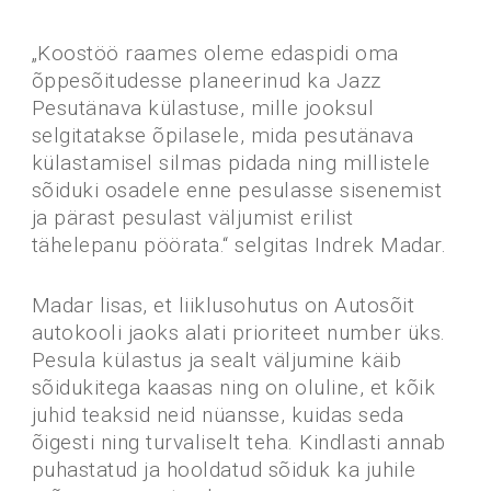
„Koostöö raames oleme edaspidi oma
õppesõitudesse planeerinud ka Jazz
Pesutänava külastuse, mille jooksul
selgitatakse õpilasele, mida pesutänava
külastamisel silmas pidada ning millistele
sõiduki osadele enne pesulasse sisenemist
ja pärast pesulast väljumist erilist
tähelepanu pöörata.“ selgitas Indrek Madar.
Madar lisas, et liiklusohutus on Autosõit
autokooli jaoks alati prioriteet number üks.
Pesula külastus ja sealt väljumine käib
sõidukitega kaasas ning on oluline, et kõik
juhid teaksid neid nüansse, kuidas seda
õigesti ning turvaliselt teha. Kindlasti annab
puhastatud ja hooldatud sõiduk ka juhile