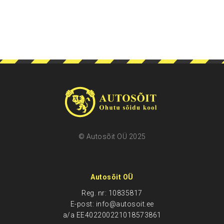
© Autosõit OÜ 2025
Autosõit OÜ
Reg. nr: 10835817
E-post: info@autosoit.ee
a/a EE402200221018573861