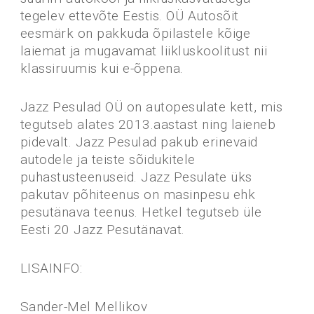
tegelev ettevõte Eestis. OÜ Autosõit
eesmärk on pakkuda õpilastele kõige
laiemat ja mugavamat liikluskoolitust nii
klassiruumis kui e-õppena.
Jazz Pesulad OÜ on autopesulate kett, mis
tegutseb alates 2013.aastast ning laieneb
pidevalt. Jazz Pesulad pakub erinevaid
autodele ja teiste sõidukitele
puhastusteenuseid. Jazz Pesulate üks
pakutav põhiteenus on masinpesu ehk
pesutänava teenus. Hetkel tegutseb üle
Eesti 20 Jazz Pesutänavat.
LISAINFO:
Sander-Mel Mellikov