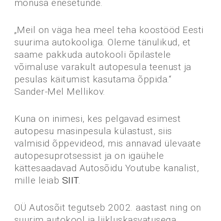
mõnusa enesetunde.
„Meil on väga hea meel teha koostööd Eesti
suurima autokooliga. Oleme tänulikud, et
saame pakkuda autokooli õpilastele
võimaluse varakult autopesula teenust ja
pesulas käitumist kasutama õppida.“
Sander-Mel Mellikov.
Kuna on inimesi, kes pelgavad esimest
autopesu masinpesula külastust, siis
valmisid õppevideod, mis annavad ülevaate
autopesuprotsessist ja on igaühele
kättesaadavad Autosõidu Youtube kanalist,
mille leiab
SIIT
.
OÜ Autosõit tegutseb 2002. aastast ning on
suurim autokool ja liikluskasvatusega