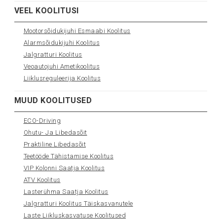
VEEL KOOLITUSI
Mootorsõidukijuhi Esmaabi Koolitus
Alarmsõidukijuhi Koolitus
Jalgratturi Koolitus
Veoautojuhi Ametikoolitus
Liiklusreguleerija Koolitus
MUUD KOOLITUSED
ECO-Driving
Ohutu- Ja Libedasõit
Praktiline Libedasõit
Teetööde Tähistamise Koolitus
VIP Kolonni Saatja Koolitus
ATV Koolitus
Lasterühma Saatja Koolitus
Jalgratturi Koolitus Täiskasvanutele
Laste Liikluskasvatuse Koolitused