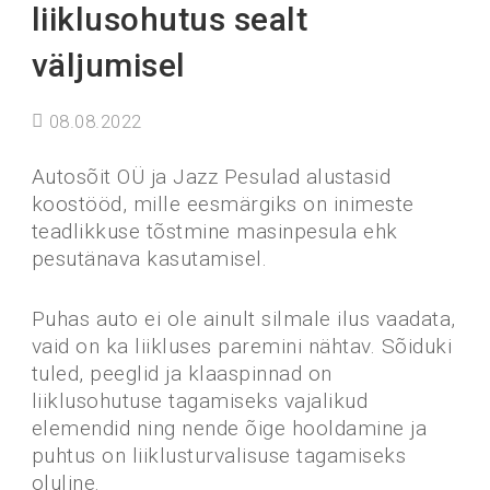
liiklusohutus sealt
väljumisel
08.08.2022
Autosõit OÜ ja Jazz Pesulad alustasid
koostööd, mille eesmärgiks on inimeste
teadlikkuse tõstmine masinpesula ehk
pesutänava kasutamisel.
Puhas auto ei ole ainult silmale ilus vaadata,
vaid on ka liikluses paremini nähtav. Sõiduki
tuled, peeglid ja klaaspinnad on
liiklusohutuse tagamiseks vajalikud
elemendid ning nende õige hooldamine ja
puhtus on liiklusturvalisuse tagamiseks
oluline.