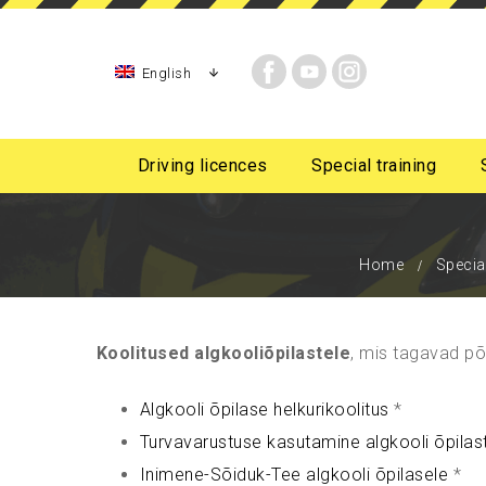
English
Driving licences
Special training
Night-time driving for initial sta
For persons with mobil
Home
Special
Koolitused algkooliõpilastele
, mis tagavad põ
Algkooli õpilase helkurikoolitus
*
Turvavarustuse kasutamine algkooli õpilas
Inimene-Sõiduk-Tee algkooli õpilasele
*