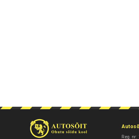
Autosõ
Reg. nr