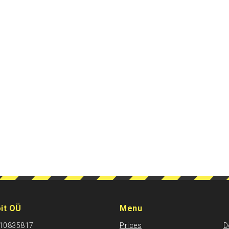
it OÜ
Menu
: 10835817
Prices
D