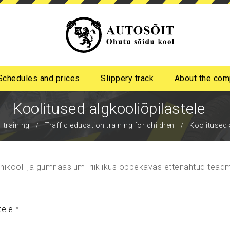
Schedules and prices
Slippery track
About the co
ge
ity disability
Koolitused algkooliõpilastele
 training
Traffic education training for children
Koolitused 
hikooli ja gümnaasiumi riiklikus õppekavas ettenähtud tead
tele
*